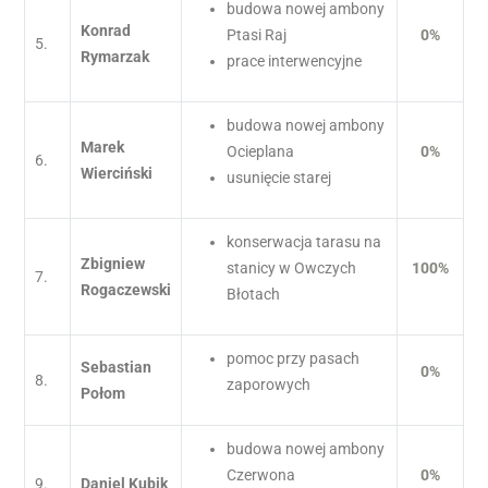
budowa nowej ambony
Konrad
Ptasi Raj
0%
5.
Rymarzak
prace interwencyjne
budowa nowej ambony
Marek
Ocieplana
0%
6.
Wierciński
usunięcie starej
konserwacja tarasu na
Zbigniew
stanicy w Owczych
100%
7.
Rogaczewski
Błotach
pomoc przy pasach
Sebastian
0%
8.
zaporowych
Połom
budowa nowej ambony
Czerwona
0%
9.
Daniel Kubik