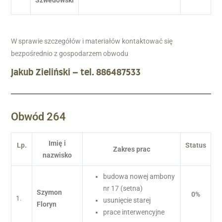
Szwedowski
W sprawie
szczegółów
i materiałów kontaktować się
bezpośrednio z gospodarzem obwodu
Jakub Zieliński
– tel.
886487533
Obwód 264
Imię i
Lp.
Status
Zakres prac
nazwisko
budowa nowej ambony
nr 17 (setna)
Szymon
0%
1.
usunięcie starej
Floryn
prace interwencyjne