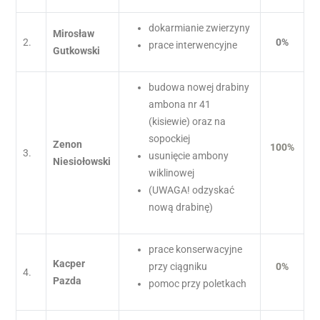
dokarmianie zwierzyny
Mirosław
2.
0%
prace interwencyjne
Gutkowski
budowa nowej drabiny
ambona nr 41
(kisiewie) oraz na
sopockiej
Zenon
100%
3.
usunięcie ambony
Niesiołowski
wiklinowej
(UWAGA! odzyskać
nową drabinę)
prace konserwacyjne
Kacper
przy ciągniku
0%
4.
Pazda
pomoc przy poletkach