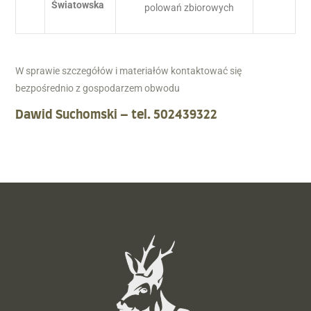
Światowska
polowań zbiorowych
W sprawie
szczegółów
i materiałów kontaktować się
bezpośrednio z gospodarzem obwodu
Dawid Suchomski
– tel. 502439322