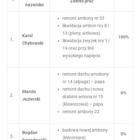
Zakres prac
nazwisko
remont ambony nr 33
likwidacja ambon nry 8 i
13 (plony, witkowa)
Karol
100%
1.
likwidacja zwyżek nry 1 i
Chybowski
19 oraz przy linii
wysokiego napięcia
remont dachu amobony
nr 14 (alpaga) – papa
remont dachu i nowa
Marcin
0%
2.
drabina amona nr 19
Jezierski
(klawiszowa) – papa
remont ambony 22
budowa nowej ambony
Bogdan
0%
3.
(klecorowa)