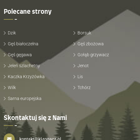
Polecane strony
Dzik
Borsuk
Gęś białoczelna
Gęś zbożowa
Gęś gęgawa
Gołąb grzywacz
Jeleń szlachetny
Jenot
Kaczka Krzyżówka
Lis
Wilk
Tchórz
Sarna europejska
Skontaktuj się z Nami
kontakt@kl-rogacz.pl