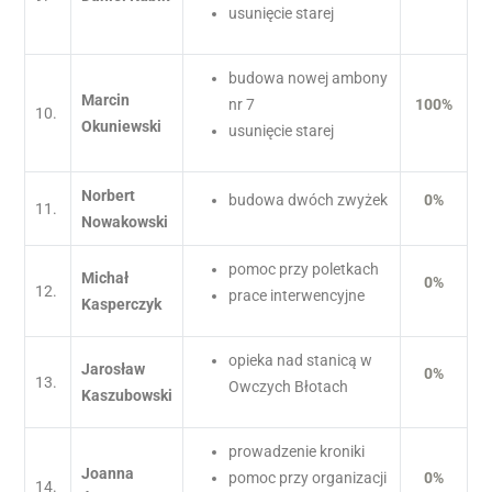
usunięcie starej
budowa nowej ambony
Marcin
nr 7
100%
10.
Okuniewski
usunięcie starej
Norbert
budowa dwóch zwyżek
0%
11.
Nowakowski
pomoc przy poletkach
Michał
0%
12.
prace interwencyjne
Kasperczyk
opieka nad stanicą w
Jarosław
0%
13.
Owczych Błotach
Kaszubowski
prowadzenie kroniki
Joanna
pomoc przy organizacji
0%
14.