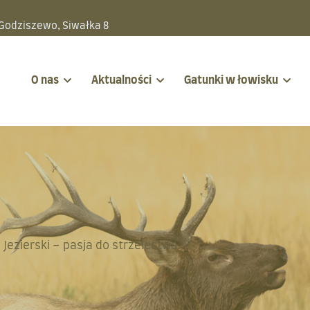
 Godziszewo, Siwałka 8
O nas
Aktualności
Gatunki w łowisku
n Jezierski – pasja do strzelectwa