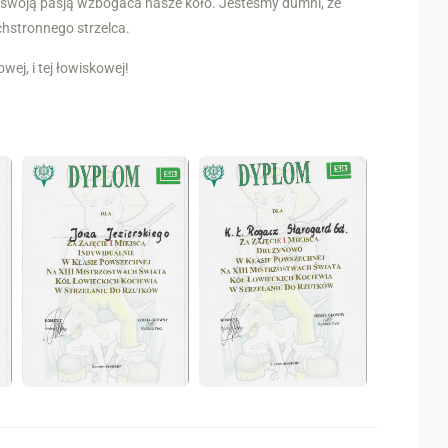
 że swoją pasją wzbogaca nasze koło. Jesteśmy dumni, że
hstronnego strzelca.
wej, i tej łowiskowej!