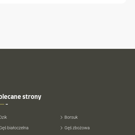
olecane strony
Dzik
Borsuk
Gęś białoczelna
Gęś zbożowa