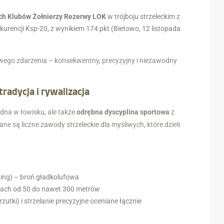
ich Klubów Żołnierzy Rezerwy LOK
w trójboju strzeleckim z
urencji Ksp-20, z wynikiem 174 pkt (Bietowo, 12 listopada
ziwego zdarzenia – konsekwentny, precyzyjny i niezawodny
radycja i rywalizacja
ędna w łowisku, ale także
odrębna dyscyplina sportowa
z
ne są liczne zawody strzeleckie dla myśliwych, które dzieli
ting) – broń gładkolufowa
sach od 50 do nawet 300 metrów
zutki) i strzelanie precyzyjne oceniane łącznie