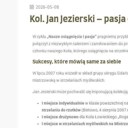
2026-05-08
Kol. Jan Jezierski – pasj
W cyklu
„Nasze osiągnięcia i pasje”
pragniemy przybli
połączył z niezwykłym talentem i zamiłowaniem do p
członku naszego Koła, którego osiągnięcia na strzeln
Sukcesy, które mówią same za siebie
W lipcu 2007 roku wszedł w skład grupy okręgu Gdań
mistrzowską w strzelaniach myśliwskich.
Jan Jezierski może pochwalić się imponującą kolekcją 
I miejsce indywidualnie
w klasie powszechnej n
strzelaniu do rzutków
(Bietowo, 4 sierpnia 2007 r
I miejsce drużynowo
dla Koła Łowieckiego „Rog
I miejsce w strzelaniach myśliwskich na Mistr