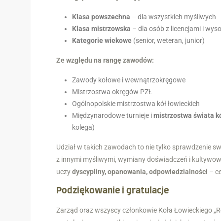
Klasa powszechna
– dla wszystkich myśliwych
Klasa mistrzowska
– dla osób z licencjami i wys
Kategorie wiekowe
(senior, weteran, junior)
Ze względu na rangę zawodów:
Zawody kołowe i wewnątrzokręgowe
Mistrzostwa okręgów PZŁ
Ogólnopolskie mistrzostwa kół łowieckich
Międzynarodowe turnieje i
mistrzostwa świata kó
kolega)
Udział w takich zawodach to nie tylko sprawdzenie swo
z innymi myśliwymi, wymiany doświadczeń i kultywowa
uczy
dyscypliny, opanowania, odpowiedzialności
– c
Podziękowanie i gratulacje
Zarząd oraz wszyscy członkowie Koła Łowieckiego „R