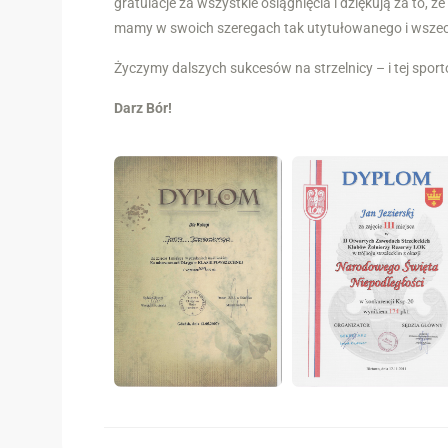
gratulacje za wszystkie osiągnięcia i dziękują za to,
mamy w swoich szeregach tak utytułowanego i wszec
Życzymy dalszych sukcesów na strzelnicy – i tej sporto
Darz Bór!