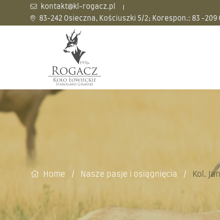
kontakt@kl-rogacz.pl
83-242 Osieczna, Kościuszki 5/2; Korespon.: 83 -209
Home
Nasze pasje i osiągnięcia
Kol. Ja