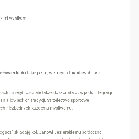
okimi wynikami
ł łowieckich
(takie jak te, w których triumfował nasz
ich umiejętności, ale także doskonała okazja do integracji
nia łowieckich tradycji. Strzelectwo sportowe
ech niezbędnych każdemu myśliwemu.
ogacz” składają kol.
Janowi Jezierskiemu
serdeczne