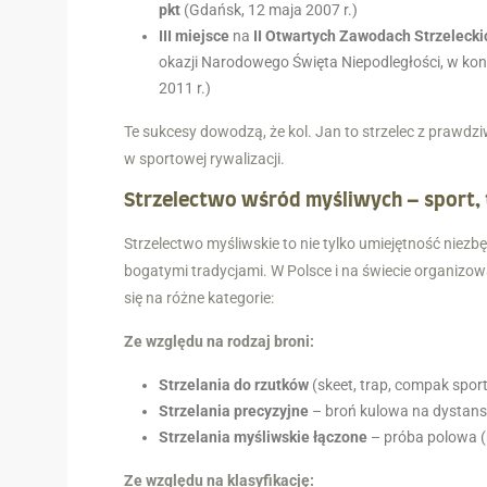
pkt
(Gdańsk, 12 maja 2007 r.)
III miejsce
na
II Otwartych Zawodach Strzeleck
okazji Narodowego Święta Niepodległości, w konk
2011 r.)
Te sukcesy dowodzą, że kol. Jan to strzelec z prawd
w sportowej rywalizacji.
Strzelectwo wśród myśliwych – sport, t
Strzelectwo myśliwskie to nie tylko umiejętność niezb
bogatymi tradycjami. W Polsce i na świecie organizowa
się na różne kategorie:
Ze względu na rodzaj broni:
Strzelania do rzutków
(skeet, trap, compak spor
Strzelania precyzyjne
– broń kulowa na dystan
Strzelania myśliwskie łączone
– próba polowa (r
Ze względu na klasyfikację: