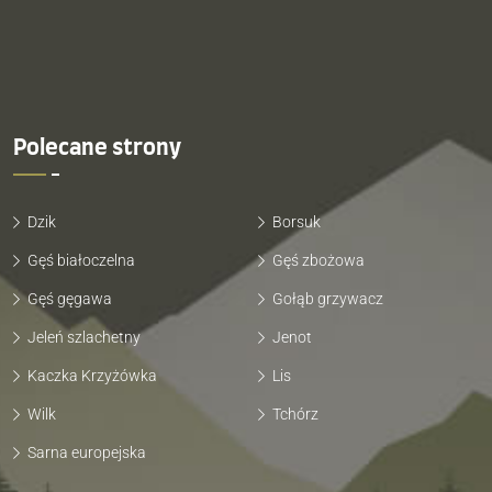
Polecane strony
Dzik
Borsuk
Gęś białoczelna
Gęś zbożowa
Gęś gęgawa
Gołąb grzywacz
Jeleń szlachetny
Jenot
Kaczka Krzyżówka
Lis
Wilk
Tchórz
Sarna europejska