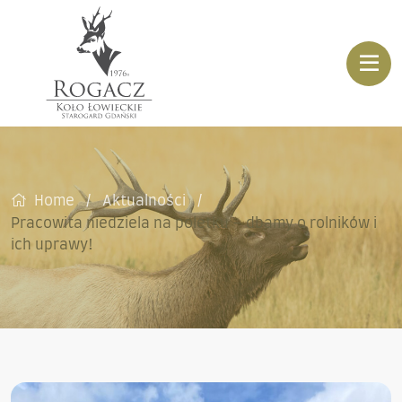
Home
Aktualności
Pracowita niedziela na poletku – dbamy o rolników i
ich uprawy!