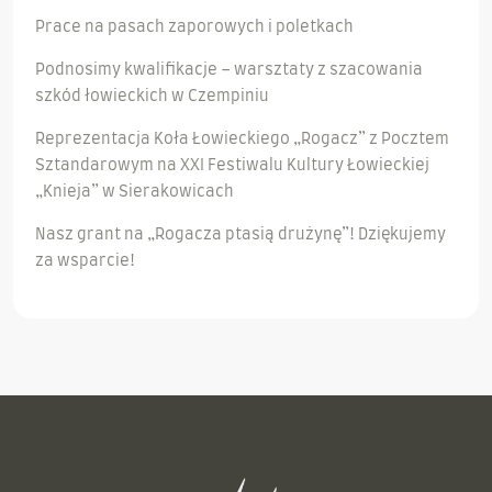
Prace na pasach zaporowych i poletkach
Podnosimy kwalifikacje – warsztaty z szacowania
szkód łowieckich w Czempiniu
Reprezentacja Koła Łowieckiego „Rogacz” z Pocztem
Sztandarowym na XXI Festiwalu Kultury Łowieckiej
„Knieja” w Sierakowicach
Nasz grant na „Rogacza ptasią drużynę”! Dziękujemy
za wsparcie!