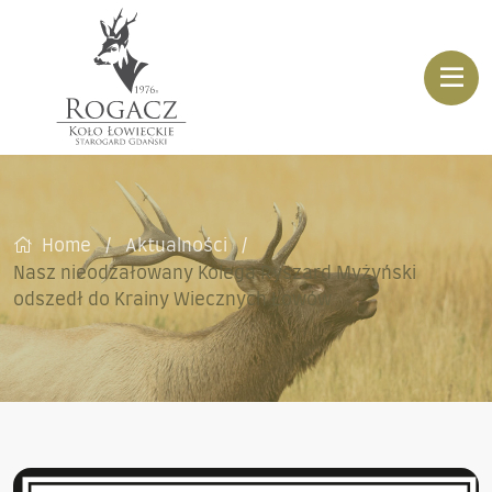
Home
Aktualności
Nasz nieodżałowany Kolega Ryszard Myżyński
odszedł do Krainy Wiecznych Łowów