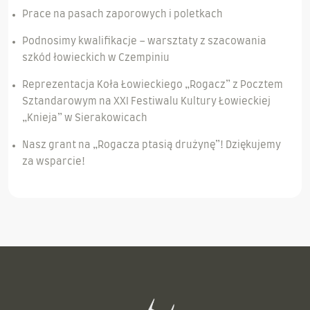
Prace na pasach zaporowych i poletkach
Podnosimy kwalifikacje – warsztaty z szacowania
szkód łowieckich w Czempiniu
Reprezentacja Koła Łowieckiego „Rogacz” z Pocztem
Sztandarowym na XXI Festiwalu Kultury Łowieckiej
„Knieja” w Sierakowicach
Nasz grant na „Rogacza ptasią drużynę”! Dziękujemy
za wsparcie!