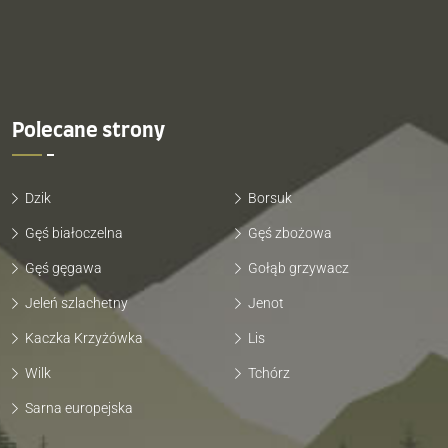
Polecane strony
Dzik
Borsuk
Gęś białoczelna
Gęś zbożowa
Gęś gęgawa
Gołąb grzywacz
Jeleń szlachetny
Jenot
Kaczka Krzyżówka
Lis
Wilk
Tchórz
Sarna europejska