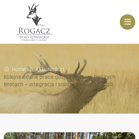
Home
Aktualności
Kolejne udane prace gospodarcze w Owczych
Błotach – integracja i solidna dawka energii!