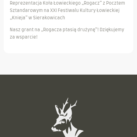
Reprezentacja Koła Łowieckiego „Rogacz” z Pocztem
Sztandarowym na XXI Festiwalu Kultury Łowieckiej
„Knieja” w Sierakowicach
Nasz grant na „Rogacza ptasią drużynę”! Dziękujemy
za wsparcie!