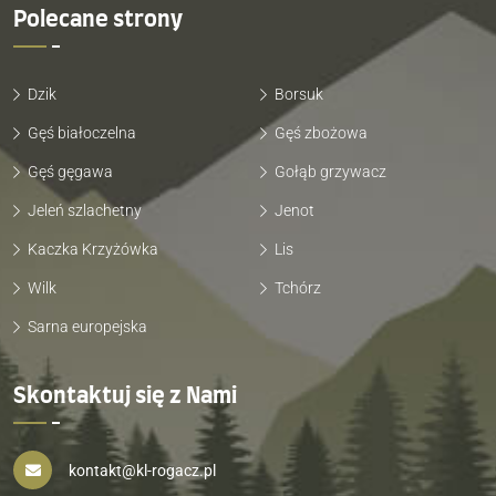
Polecane strony
Dzik
Borsuk
Gęś białoczelna
Gęś zbożowa
Gęś gęgawa
Gołąb grzywacz
Jeleń szlachetny
Jenot
Kaczka Krzyżówka
Lis
Wilk
Tchórz
Sarna europejska
Skontaktuj się z Nami
kontakt@kl-rogacz.pl