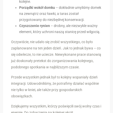
kolejne.
Porządki wokół domku
– dokładnie umyliśmy domek
na zewnątrz oraz ławki, a taras został
przygotowany do niezbędnej konserwacji.
Czyszczenie rynien
– drobny, ale niezwykle ważny
element, który uchroni naszą stanicę przed wilgocią.
Oczywiście, nie udało się zrobić wszystkiego, co było
zaplanowane na ten jeden dzień. Jak to jednak bywa – co
się odwlecze, to nie uciecze. Niewykonane prace stanowią
już doskonały pretekst do zorganizowania kolejnego,
podobnego spotkania w najbliższym czasie.
Przede wszystkim jednak był to kolejny wspaniały dzień
integracji. Udowodniliśmy, że potrafimy działać wspólnie
nie tylko w kniei, ale także przy gospodarskich
obowiązkach.
Dziękujemy wszystkim, którzy poświęcili swój wolny czas i
energię. Do zobaczenia na kolejnej akcji!