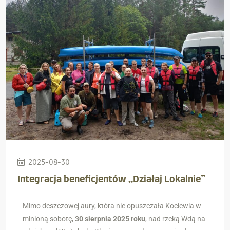
2025-08-30
Integracja beneficjentów „Działaj Lokalnie”
Mimo deszczowej aury, która nie opuszczała Kociewia w
minioną sobotę,
30 sierpnia 2025 roku
, nad rzeką Wdą na