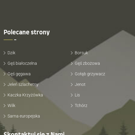
Polecane strony
Dzik
Borsuk
Gęś białoczelna
Gęś zbożowa
Gęś gęgawa
Gołąb grzywacz
Jeleń szlachetny
Jenot
Kaczka Krzyżówka
Lis
Wilk
Tchórz
Sarna europejska
Skontaktuj się z Nami