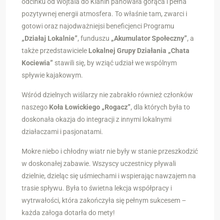
odcinku od Wojtala do Klanin panowała gorąca i pełna
pozytywnej energii atmosfera. To właśnie tam, zwarci i
gotowi oraz najodważniejsi beneficjenci Programu
„Działaj Lokalnie”
, funduszu
„Akumulator Społeczny”
, a
także przedstawiciele
Lokalnej Grupy Działania „Chata
Kociewia”
stawili się, by wziąć udział we wspólnym
spływie kajakowym.
Wśród dzielnych wiślarzy nie zabrakło również członków
naszego
Koła Łowickiego „Rogacz”
, dla których była to
doskonała okazja do integracji z innymi lokalnymi
działaczami i pasjonatami.
Mokre niebo i chłodny wiatr nie były w stanie przeszkodzić
w doskonałej zabawie. Wszyscy uczestnicy pływali
dzielnie, dzieląc się uśmiechami i wspierając nawzajem na
trasie spływu. Była to świetna lekcja współpracy i
wytrwałości, która zakończyła się pełnym sukcesem –
każda załoga dotarła do mety!