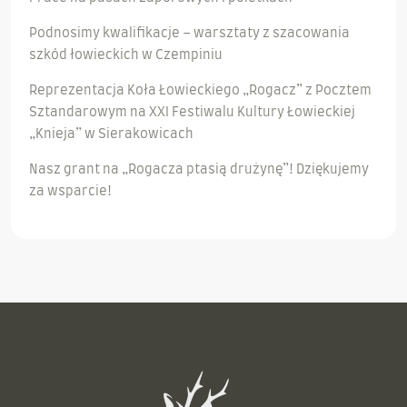
Podnosimy kwalifikacje – warsztaty z szacowania
szkód łowieckich w Czempiniu
Reprezentacja Koła Łowieckiego „Rogacz” z Pocztem
Sztandarowym na XXI Festiwalu Kultury Łowieckiej
„Knieja” w Sierakowicach
Nasz grant na „Rogacza ptasią drużynę”! Dziękujemy
za wsparcie!