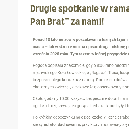
Drugie spotkanie w ram
Pan Brat” za nami!
Ponad 10 kilometrów w poszukiwaniu leśnych tajemni
ciasta – tak w skrócie można opisać drugą odsłonę pr
września 2025 roku. Tym razem w leśnej przygodzie 
Pogoda dopisała znakomicie, gdy o 8:00 rano młodzi 
myśliwskiego Koła Łowieckiego „Rogacz”. Trasa, liczą
bezpośredniego kontaktu z naturą. Pod okiem doświa
okolicznych zwierząt, z ciekawością obserwowały nor
Około godziny 10:00 wszyscy bezpiecznie dotarli na mi
ogniska i rozgrzewająca gorąca herbata, które były i
Po krótkim odpoczynku na dzieci czekały liczne atrak
się
symulator dachowania
, przy którym ustawiały się 