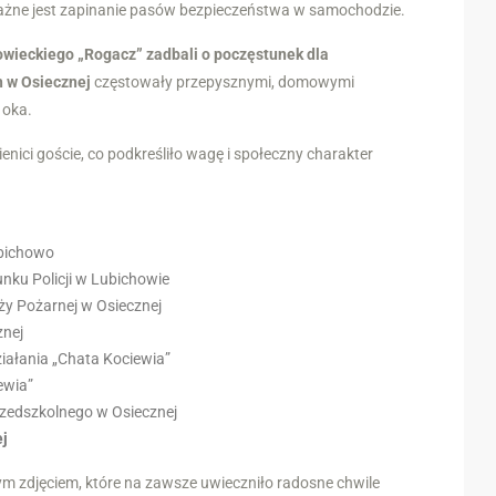
ażne jest zapinanie pasów bezpieczeństwa w samochodzie.
owieckiego „Rogacz” zadbali o poczęstunek dla
h w Osiecznej
częstowały przepysznymi, domowymi
 oka.
enici goście, co podkreśliło wagę i społeczny charakter
ubichowo
nku Policji w Lubichowie
ży Pożarnej w Osiecznej
znej
ziałania „Chata Kociewia”
ewia”
rzedszkolnego w Osiecznej
ej
m zdjęciem, które na zawsze uwieczniło radosne chwile