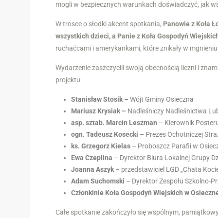
mogli w bezpiecznych warunkach doświadczyć, jak w
W trosce o słodki akcent spotkania,
Panowie z Koła Ł
wszystkich dzieci, a Panie z Koła Gospodyń Wiejskic
ruchaćcami i amerykankami, które znikały w mgnieniu
Wydarzenie zaszczycili swoją obecnością liczni i znami
projektu:
Stanisław Stosik
– Wójt Gminy Osieczna
Mariusz Krysiak –
Nadleśniczy Nadleśnictwa L
asp. sztab. Marcin Leszman
– Kierownik Posteru
ogn. Tadeusz Kosecki
– Prezes Ochotniczej Stra
ks. Grzegorz Kielas
– Proboszcz Parafii w Osiec
Ewa Czeplina
– Dyrektor Biura Lokalnej Grupy D
Joanna Aszyk
– przedstawiciel LGD „Chata Koci
Adam Suchomski
– Dyrektor Zespołu Szkolno-P
Członkinie Koła Gospodyń Wiejskich w Osieczn
Całe spotkanie zakończyło się wspólnym, pamiątkowy