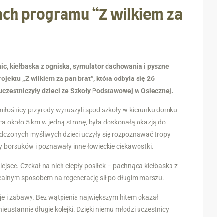
ach programu “Z wilkiem za
c, kiełbaska z ogniska, symulator dachowania i pyszne
ojektu „Z wilkiem za pan brat”, która odbyła się 26
uczestniczyły dzieci ze Szkoły Podstawowej w Osiecznej.
miłośnicy przyrody wyruszyli spod szkoły w kierunku domku
ca około 5 km w jedną stronę, była doskonałą okazją do
dczonych myśliwych dzieci uczyły się rozpoznawać tropy
y borsuków i poznawały inne łowieckie ciekawostki.
ejsce. Czekał na nich ciepły posiłek – pachnąca kiełbaska z
dealnym sposobem na regenerację sił po długim marszu.
cje i zabawy. Bez wątpienia największym hitem okazał
nieustannie długie kolejki. Dzięki niemu młodzi uczestnicy