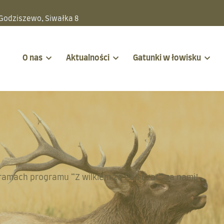
 Godziszewo, Siwałka 8
O nas
Aktualności
Gatunki w łowisku
ramach programu “Z wilkiem za Pan Brat” za nami!