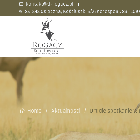
kontakt@kl-rogacz.pl
83-242 Osieczna, Kościuszki 5/2; Korespon.: 83 -209
Home
Aktualności
Drugie spotkanie w 